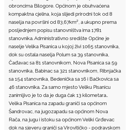
obroncima Bilogore. Općinom je obuhvaćena
kompaktna cjelina, koja slijedi prirodni tok od 8
naselja na površini od 83,67km², a ukupno prema
posljednjem popisu stanovništva ima 1781
stanovnika. Administrativno središte Općine je
naselje Velika Pisanica u kojoj živi 1065 stanovnika,
dok su ostala naselja Polum sa 39 stanovnika,
Čađavac sa 81 stanovnikom, Nova Pisanica sa 59
stanovnika, Babinac sa 321 stanovnikom, Ribnjačka
sa 154 stanovnika, Bedenička sa 16 i Bačkovica sa
46 stanovnika. Za samo mjesto Veliku Pisanicu
zanimljivo je to da je duga čak 13 kilometara..
Velika Pisanica na zapadu graniči sa općinom
Šandrovac, na jugozapadu sa općinom Nova
Rača, na jugu i istoku sa općinom Veliki Grđevac
dok na sjeveru graniči sa Virovitičko - podravskom