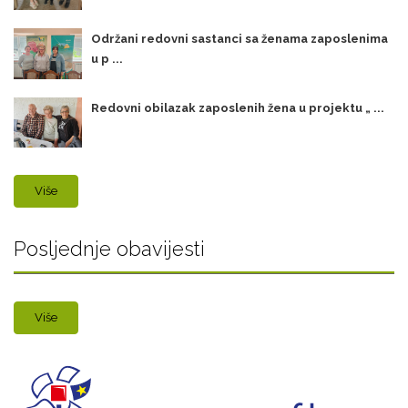
Održani redovni sastanci sa ženama zaposlenima
u p ...
Redovni obilazak zaposlenih žena u projektu „ ...
Više
Posljednje obavijesti
Više