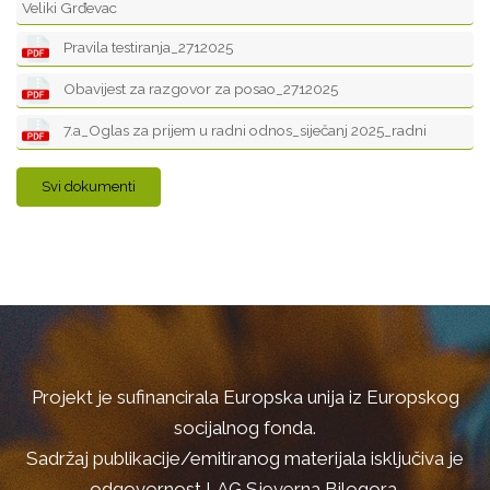
Veliki Grđevac
Pravila testiranja_2712025
Obavijest za razgovor za posao_2712025
7.a_Oglas za prijem u radni odnos_siječanj 2025_radni
Svi dokumenti
Projekt je sufinancirala Europska unija iz Europskog
socijalnog fonda.
Sadržaj publikacije/emitiranog materijala isključiva je
odgovornost LAG Sjeverna Bilogora.