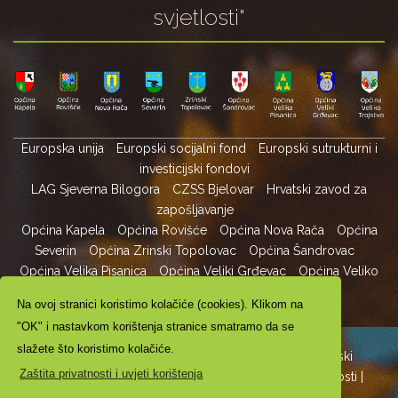
svjetlosti"
Europska unija
Europski socijalni fond
Europski sutrukturni i
investicijski fondovi
LAG Sjeverna Bilogora
CZSS Bjelovar
Hrvatski zavod za
zapošljavanje
Općina Kapela
Općina Rovišće
Općina Nova Rača
Općina
Severin
Općina Zrinski Topolovac
Općina Šandrovac
Općina Velika Pisanica
Općina Veliki Grđevac
Općina Veliko
Trojstvo
Na ovoj stranici koristimo kolačiće (cookies). Klikom na
"OK" i nastavkom korištenja stranice smatramo da se
slažete što koristimo kolačiće.
Copyright ©2024. LAG Sjeverna Bilogora - Bilogorski
Zaštita privatnosti i uvjeti korištenja
puteljak svjetlosti All Rights Reserved |
Zaštita privatnosti
|